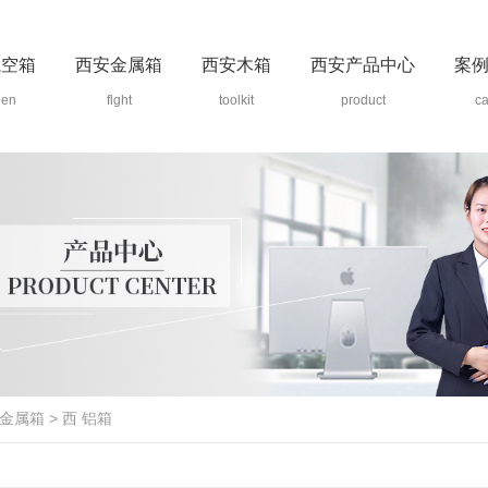
航空箱
西安金属箱
西安木箱
西安产品中心
案
den
flght
toolkit
product
c
金属箱
>
西 铝箱