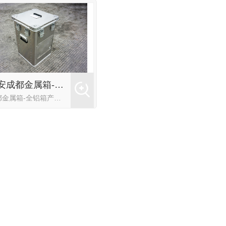
西安成都金属箱-全铝箱
成都金属箱-全铝箱产品特点：箱体面料可以选择不同的颜色，使面料具有多样的多样性。面板采用BS金刚石板，具有密度高、耐磨、尖锐器械不易穿透等特点。它还可以与各种材料粘合，使箱体更硬，更承重。